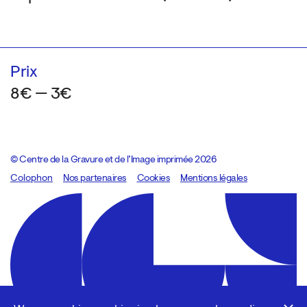
Prix
8€ — 3€
© Centre de la Gravure et de l’Image imprimée 2026
Colophon
Design:
Marcel Kaczmarek
Nos partenaires
, code:
Cookies
8080.studio
Mentions légales