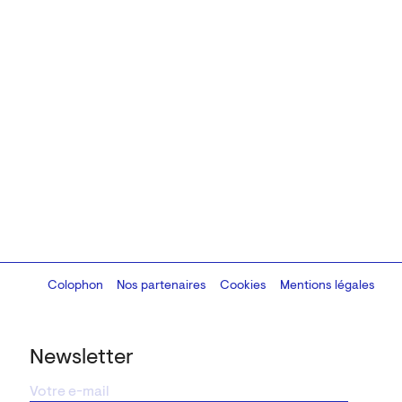
Colophon
Design:
Marcel Kaczmarek
Nos partenaires
, code:
Cookies
8080.studio
Mentions légales
Newsletter