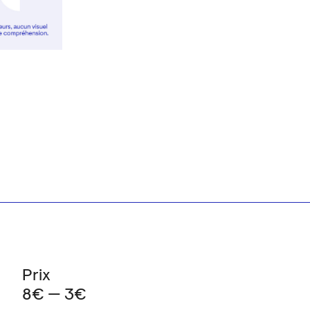
Prix
8€ — 3€