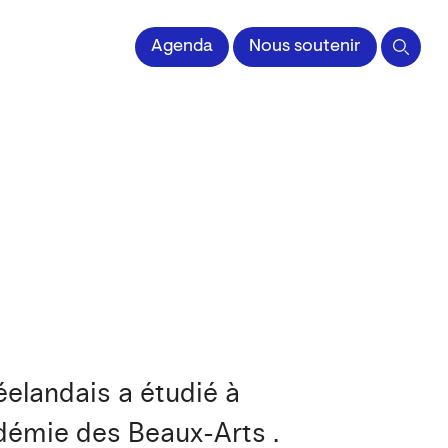
 l'Image imprimée
Agenda
Nous soutenir
éelandais a étudié à
cadémie des Beaux-Arts .