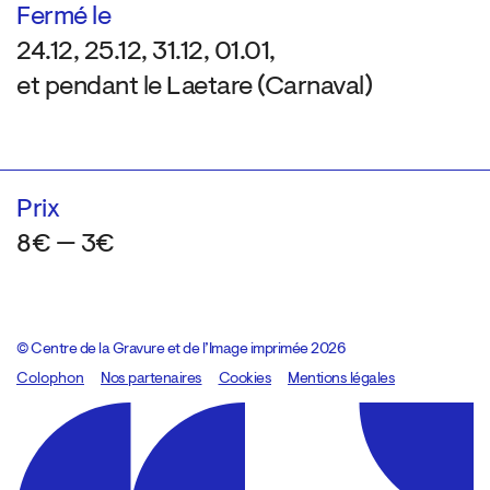
Fermé le
24.12, 25.12, 31.12, 01.01,
et pendant le Laetare (Carnaval)
Prix
8€ — 3€
© Centre de la Gravure et de l’Image imprimée 2026
Colophon
Design:
Marcel Kaczmarek
Nos partenaires
, code:
Cookies
8080.studio
Mentions légales