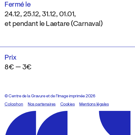
Fermé le
24.12, 25.12, 31.12, 01.01,
et pendant le Laetare (Carnaval)
Prix
8€ — 3€
© Centre de la Gravure et de l’Image imprimée 2026
Colophon
Design:
Marcel Kaczmarek
Nos partenaires
, code:
Cookies
8080.studio
Mentions légales