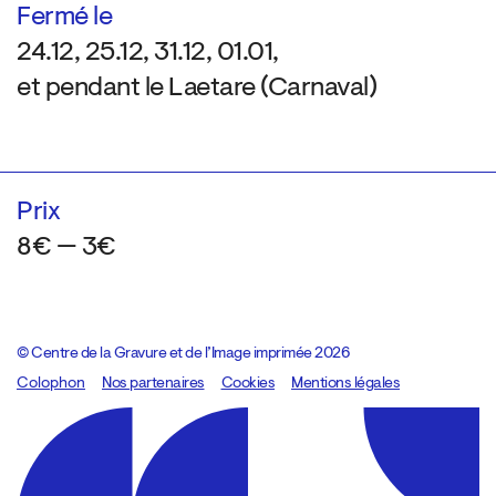
Fermé le
24.12, 25.12, 31.12, 01.01,
et pendant le Laetare (Carnaval)
Prix
8€ — 3€
© Centre de la Gravure et de l’Image imprimée 2026
Colophon
Design:
Marcel Kaczmarek
Nos partenaires
, code:
Cookies
8080.studio
Mentions légales