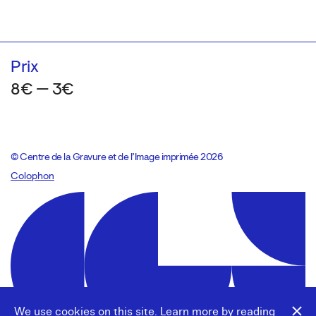
Prix
8€ — 3€
© Centre de la Gravure et de l’Image imprimée 2026
Colophon
Design:
Marcel Kaczmarek
, code:
8080.studio
We use cookies on this site. Learn more by reading