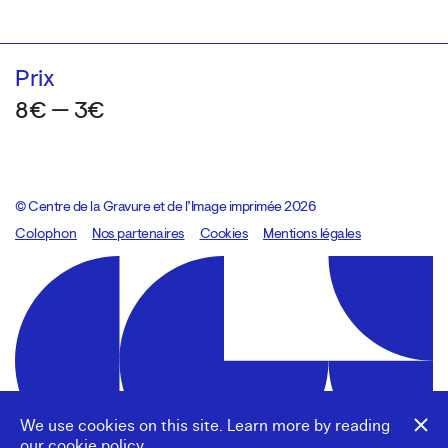
Prix
8€ — 3€
© Centre de la Gravure et de l’Image imprimée 2026
Colophon
Design:
Marcel Kaczmarek
Nos partenaires
, code:
Cookies
8080.studio
Mentions légales
We use cookies on this site. Learn more by reading
our
cookie policy
.