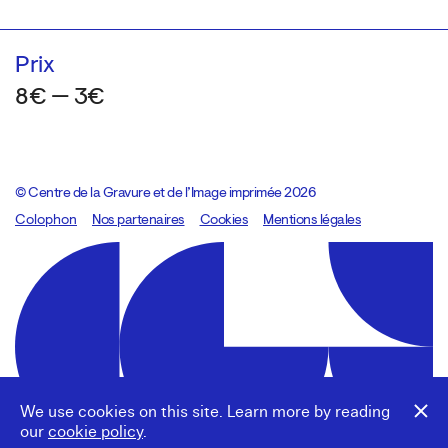
Prix
8€ — 3€
© Centre de la Gravure et de l’Image imprimée 2026
Colophon
Design:
Marcel Kaczmarek
Nos partenaires
, code:
Cookies
8080.studio
Mentions légales
We use cookies on this site. Learn more by reading
our
cookie policy
.