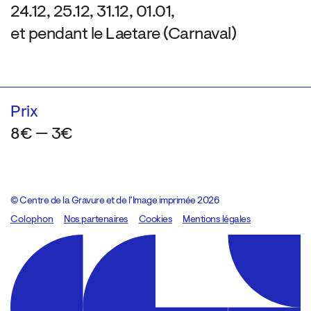
24.12, 25.12, 31.12, 01.01,
et pendant le Laetare (Carnaval)
Prix
8€ — 3€
© Centre de la Gravure et de l’Image imprimée 2026
Colophon
Design:
Marcel Kaczmarek
Nos partenaires
, code:
Cookies
8080.studio
Mentions légales