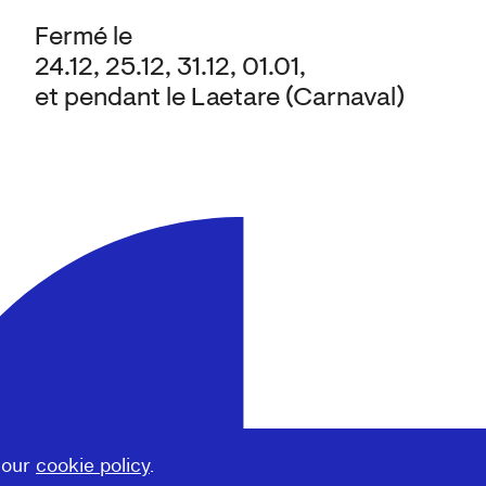
Fermé le
24.12, 25.12, 31.12, 01.01,
et pendant le Laetare (Carnaval)
 our
cookie policy
.