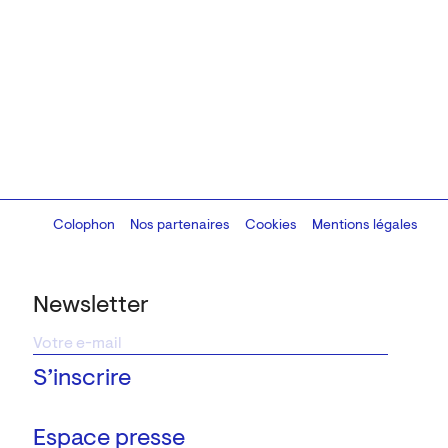
Colophon
Design:
Marcel Kaczmarek
Nos partenaires
, code:
Cookies
8080.studio
Mentions légales
Newsletter
Espace presse