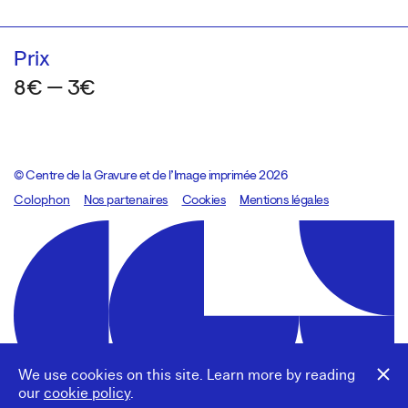
Prix
8€ — 3€
© Centre de la Gravure et de l’Image imprimée 2026
Colophon
Design:
Marcel Kaczmarek
Nos partenaires
, code:
Cookies
8080.studio
Mentions légales
We use cookies on this site. Learn more by reading
our
cookie policy
.