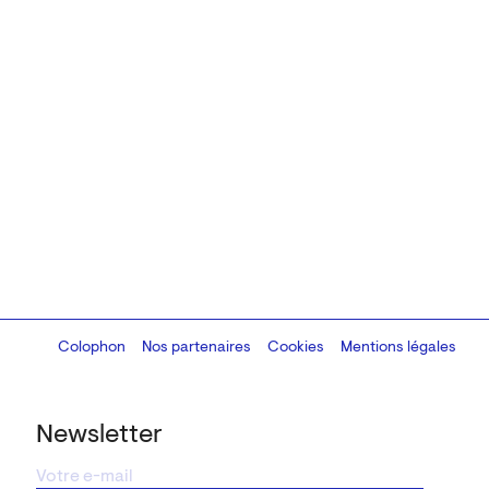
Colophon
Design:
Marcel Kaczmarek
Nos partenaires
, code:
Cookies
8080.studio
Mentions légales
Newsletter