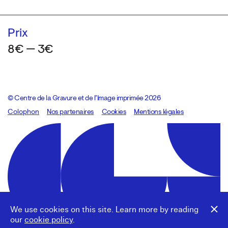
Prix
8€ — 3€
© Centre de la Gravure et de l’Image imprimée 2026
Colophon
Design:
Marcel Kaczmarek
Nos partenaires
, code:
Cookies
8080.studio
Mentions légales
We use cookies on this site. Learn more by reading
our
cookie policy
.