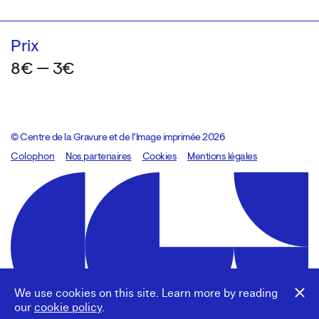
Prix
8€ — 3€
© Centre de la Gravure et de l’Image imprimée 2026
Colophon
Design:
Marcel Kaczmarek
Nos partenaires
, code:
Cookies
8080.studio
Mentions légales
We use cookies on this site. Learn more by reading
our
cookie policy
.