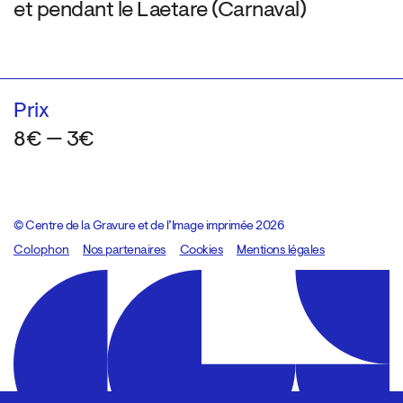
et pendant le Laetare (Carnaval)
Prix
8€ — 3€
© Centre de la Gravure et de l’Image imprimée 2026
Colophon
Design:
Marcel Kaczmarek
Nos partenaires
, code:
Cookies
8080.studio
Mentions légales