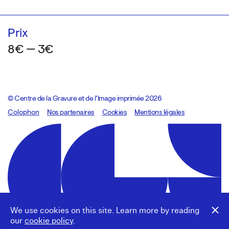
Prix
8€ — 3€
© Centre de la Gravure et de l’Image imprimée 2026
Colophon
Design:
Marcel Kaczmarek
Nos partenaires
, code:
Cookies
8080.studio
Mentions légales
We use cookies on this site. Learn more by reading
our
cookie policy
.