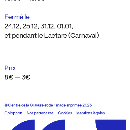
Fermé le
24.12, 25.12, 31.12, 01.01,
et pendant le Laetare (Carnaval)
Prix
8€ — 3€
© Centre de la Gravure et de l’Image imprimée 2026
Colophon
Design:
Marcel Kaczmarek
Nos partenaires
, code:
Cookies
8080.studio
Mentions légales