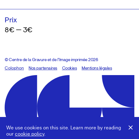
Prix
8€ — 3€
© Centre de la Gravure et de l’Image imprimée 2026
Colophon
Design:
Marcel Kaczmarek
Nos partenaires
, code:
Cookies
8080.studio
Mentions légales
We use cookies on this site. Learn more by reading
our
cookie policy
.