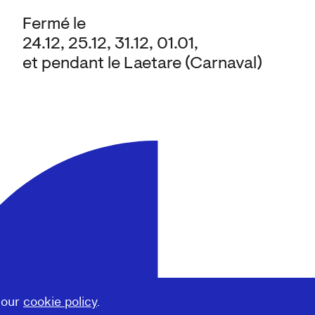
Fermé le
24.12, 25.12, 31.12, 01.01,
et pendant le Laetare (Carnaval)
 our
cookie policy
.