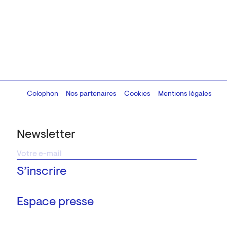
Colophon
Design:
Marcel Kaczmarek
Nos partenaires
, code:
Cookies
8080.studio
Mentions légales
Newsletter
Espace presse