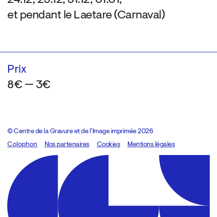
et pendant le Laetare (Carnaval)
Prix
8€ — 3€
© Centre de la Gravure et de l’Image imprimée 2026
Colophon
Design:
Marcel Kaczmarek
Nos partenaires
, code:
Cookies
8080.studio
Mentions légales