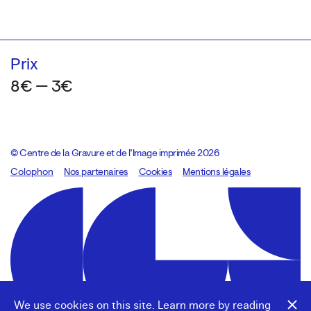
Prix
8€ — 3€
© Centre de la Gravure et de l’Image imprimée 2026
Colophon
Design:
Marcel Kaczmarek
Nos partenaires
, code:
Cookies
8080.studio
Mentions légales
We use cookies on this site. Learn more by reading