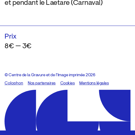
et pendant le Laetare (Carnaval)
Prix
8€ — 3€
© Centre de la Gravure et de l’Image imprimée 2026
Colophon
Design:
Marcel Kaczmarek
Nos partenaires
, code:
Cookies
8080.studio
Mentions légales