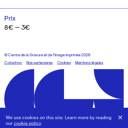
Prix
8€ — 3€
© Centre de la Gravure et de l’Image imprimée 2026
Colophon
Design:
Marcel Kaczmarek
Nos partenaires
, code:
Cookies
8080.studio
Mentions légales
We use cookies on this site. Learn more by reading
our
cookie policy
.