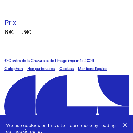
Prix
8€ — 3€
© Centre de la Gravure et de l’Image imprimée 2026
Colophon
Design:
Marcel Kaczmarek
Nos partenaires
, code:
Cookies
8080.studio
Mentions légales
We use cookies on this site. Learn more by reading
our
cookie policy
.