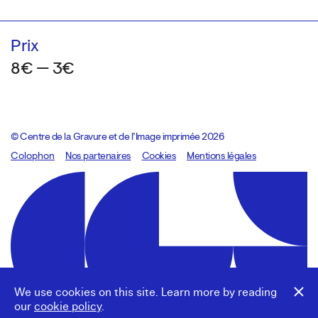
Prix
8€ — 3€
© Centre de la Gravure et de l’Image imprimée 2026
Colophon
Design:
Marcel Kaczmarek
Nos partenaires
, code:
Cookies
8080.studio
Mentions légales
We use cookies on this site. Learn more by reading
our
cookie policy
.