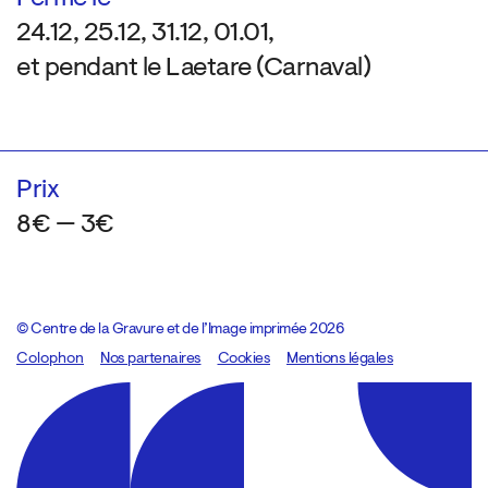
24.12, 25.12, 31.12, 01.01,
et pendant le Laetare (Carnaval)
Prix
8€ — 3€
© Centre de la Gravure et de l’Image imprimée 2026
Colophon
Design:
Marcel Kaczmarek
Nos partenaires
, code:
Cookies
8080.studio
Mentions légales