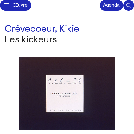
Œuvre
Agenda
Crêvecoeur, Kikie
Les kickeurs