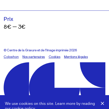
Prix
8€ — 3€
© Centre de la Gravure et de l’Image imprimée 2026
Colophon
Design:
Marcel Kaczmarek
Nos partenaires
, code:
Cookies
8080.studio
Mentions légales
We use cookies on this site. Learn more by reading
our
cookie policy
.