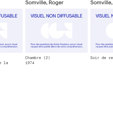
Somville, Roger
Somville
Chambre (2)
Soir de ve
e la
1974