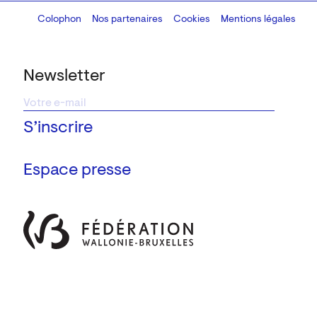
Colophon
Design:
Marcel Kaczmarek
Nos partenaires
, code:
Cookies
8080.studio
Mentions légales
Newsletter
Espace presse