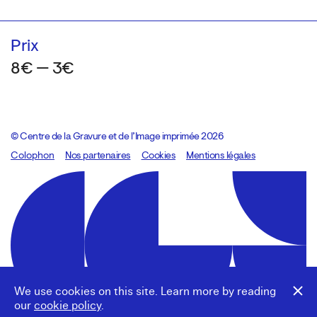
Prix
8€ — 3€
© Centre de la Gravure et de l’Image imprimée 2026
Colophon
Design:
Marcel Kaczmarek
Nos partenaires
, code:
Cookies
8080.studio
Mentions légales
We use cookies on this site. Learn more by reading
our
cookie policy
.