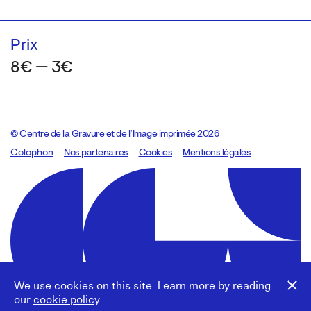
Prix
8€ — 3€
© Centre de la Gravure et de l’Image imprimée 2026
Colophon
Design:
Marcel Kaczmarek
Nos partenaires
, code:
Cookies
8080.studio
Mentions légales
We use cookies on this site. Learn more by reading
our
cookie policy
.