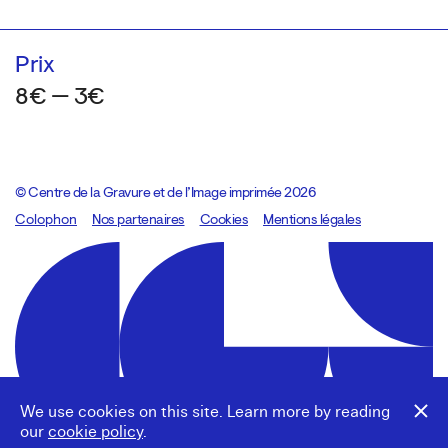
Prix
8€ — 3€
© Centre de la Gravure et de l’Image imprimée 2026
Colophon
Design:
Marcel Kaczmarek
Nos partenaires
, code:
Cookies
8080.studio
Mentions légales
We use cookies on this site. Learn more by reading
our
cookie policy
.