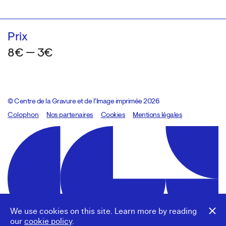
Prix
8€ — 3€
© Centre de la Gravure et de l’Image imprimée 2026
Colophon
Design:
Marcel Kaczmarek
Nos partenaires
, code:
Cookies
8080.studio
Mentions légales
We use cookies on this site. Learn more by reading
our
cookie policy
.