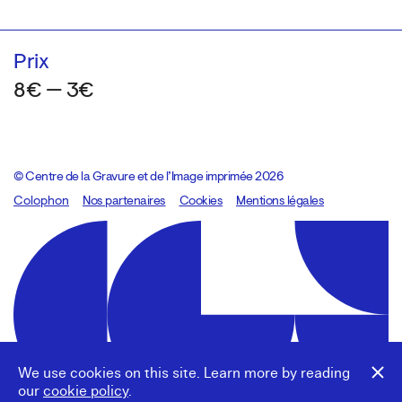
Prix
8€ — 3€
© Centre de la Gravure et de l’Image imprimée 2026
Colophon
Design:
Marcel Kaczmarek
Nos partenaires
, code:
Cookies
8080.studio
Mentions légales
We use cookies on this site. Learn more by reading
our
cookie policy
.