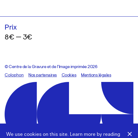
Prix
8€ — 3€
© Centre de la Gravure et de l’Image imprimée 2026
Colophon
Design:
Marcel Kaczmarek
Nos partenaires
, code:
Cookies
8080.studio
Mentions légales
We use cookies on this site. Learn more by reading