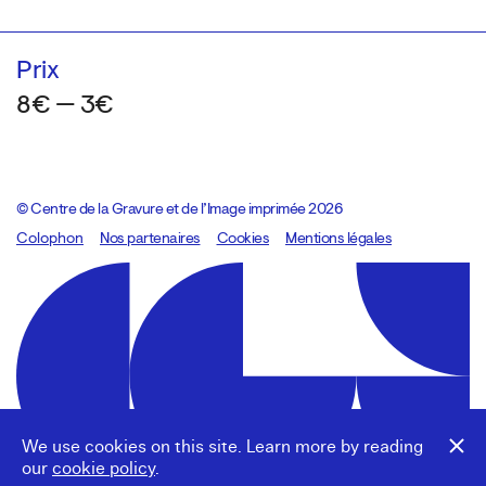
Prix
8€ — 3€
© Centre de la Gravure et de l’Image imprimée 2026
Colophon
Design:
Marcel Kaczmarek
Nos partenaires
, code:
Cookies
8080.studio
Mentions légales
We use cookies on this site. Learn more by reading
our
cookie policy
.