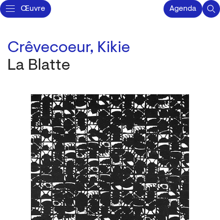
Œuvre
Agenda
Crêvecoeur, Kikie
La Blatte