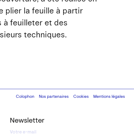
lier la feuille à partir
s à feuilleter et des
usieurs techniques.
Colophon
Design:
Marcel Kaczmarek
Nos partenaires
, code:
Cookies
8080.studio
Mentions légales
Newsletter