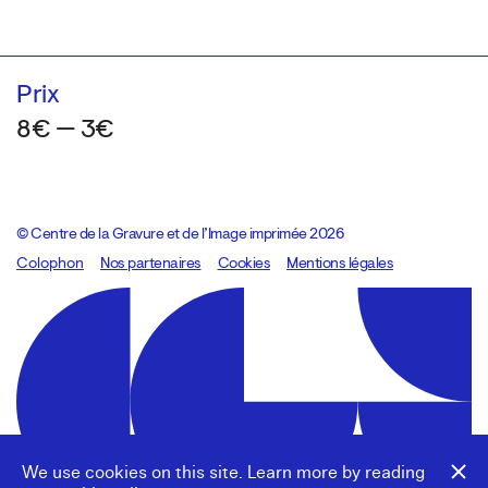
Prix
8€ — 3€
© Centre de la Gravure et de l’Image imprimée 2026
Colophon
Design:
Marcel Kaczmarek
Nos partenaires
, code:
Cookies
8080.studio
Mentions légales
We use cookies on this site. Learn more by reading