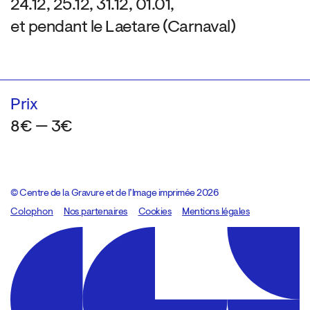
24.12, 25.12, 31.12, 01.01,
et pendant le Laetare (Carnaval)
Prix
8€ — 3€
© Centre de la Gravure et de l’Image imprimée 2026
Colophon
Design:
Marcel Kaczmarek
Nos partenaires
, code:
Cookies
8080.studio
Mentions légales