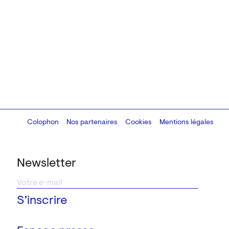
Colophon
Design:
Marcel Kaczmarek
Nos partenaires
, code:
Cookies
8080.studio
Mentions légales
Newsletter