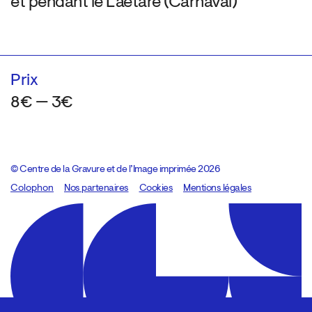
et pendant le Laetare (Carnaval)
Prix
8€ — 3€
© Centre de la Gravure et de l’Image imprimée 2026
Colophon
Design:
Marcel Kaczmarek
Nos partenaires
, code:
Cookies
8080.studio
Mentions légales