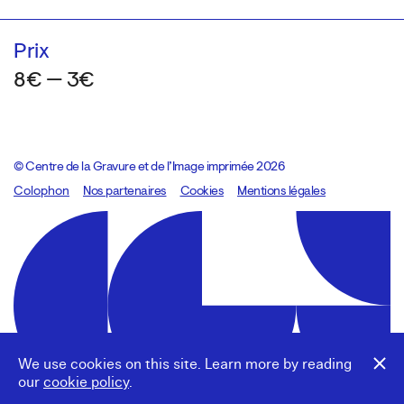
Prix
8€ — 3€
© Centre de la Gravure et de l’Image imprimée 2026
Colophon
Design:
Marcel Kaczmarek
Nos partenaires
, code:
Cookies
8080.studio
Mentions légales
We use cookies on this site. Learn more by reading
our
cookie policy
.