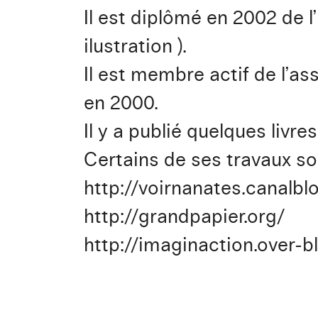
Il est diplômé en 2002 de 
ilustration ).
Il est membre actif de l’a
en 2000.
Il y a publié quelques livr
Certains de ses travaux son
http://voirnanates.canalb
http://grandpapier.org/
http://imaginaction.over-b