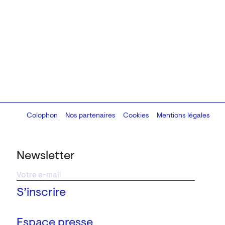
Colophon
Design:
Marcel Kaczmarek
Nos partenaires
, code:
Cookies
8080.studio
Mentions légales
Newsletter
Espace presse