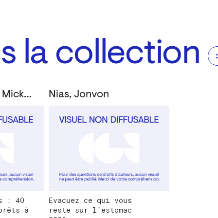
 la collection
Collectif; Titom; Micko; Nias, Jonvon; Gillot, Mathieu; Les Bracoleurs et al.
Nias, Jonvon
s : 40
Evacuez ce qui vous
prêts à
reste sur l’estomac