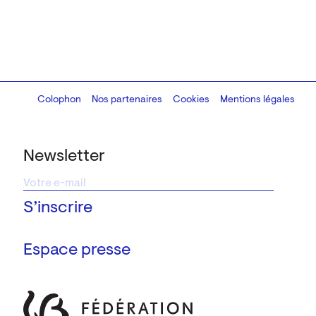
Colophon
Design:
Marcel Kaczmarek
Nos partenaires
, code:
Cookies
8080.studio
Mentions légales
Newsletter
Espace presse