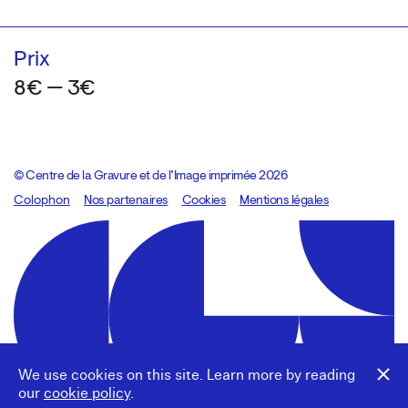
Prix
8€ — 3€
© Centre de la Gravure et de l’Image imprimée 2026
Colophon
Design:
Marcel Kaczmarek
Nos partenaires
, code:
Cookies
8080.studio
Mentions légales
We use cookies on this site. Learn more by reading
our
cookie policy
.