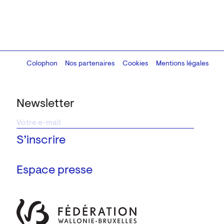
Colophon
Design:
Marcel Kaczmarek
Nos partenaires
, code:
Cookies
8080.studio
Mentions légales
Newsletter
Espace presse