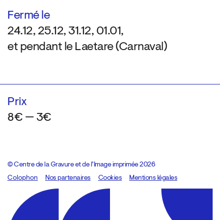
Fermé le
24.12, 25.12, 31.12, 01.01,
et pendant le Laetare (Carnaval)
Prix
8€ — 3€
© Centre de la Gravure et de l’Image imprimée 2026
Colophon
Design:
Marcel Kaczmarek
Nos partenaires
, code:
Cookies
8080.studio
Mentions légales