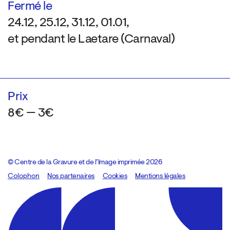
Fermé le
24.12, 25.12, 31.12, 01.01,
et pendant le Laetare (Carnaval)
Prix
8€ — 3€
© Centre de la Gravure et de l’Image imprimée 2026
Colophon
Design:
Marcel Kaczmarek
Nos partenaires
, code:
Cookies
8080.studio
Mentions légales