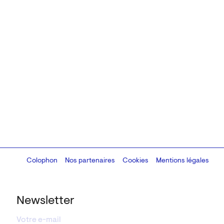
Colophon
Design:
Marcel Kaczmarek
Nos partenaires
, code:
Cookies
8080.studio
Mentions légales
Newsletter